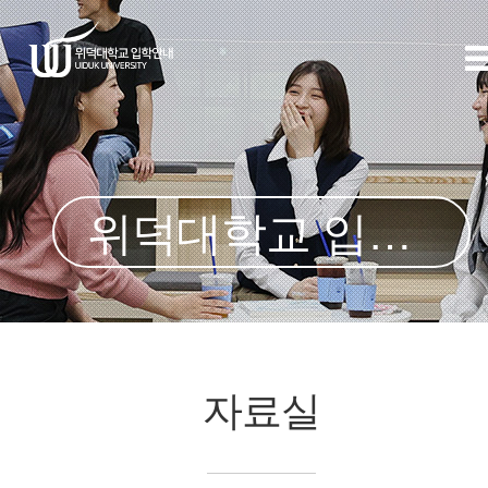
위덕대학교 입학처
자료실