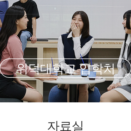
위덕대학교 입학처
자료실