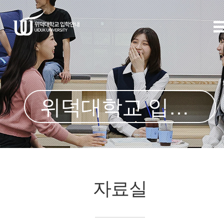
위덕대학교 입학처
자료실