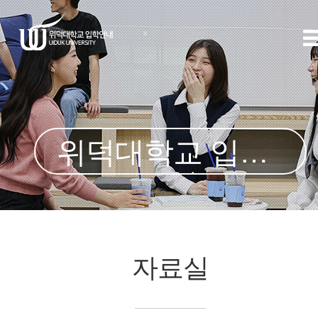
위덕대학교 입학처
자료실