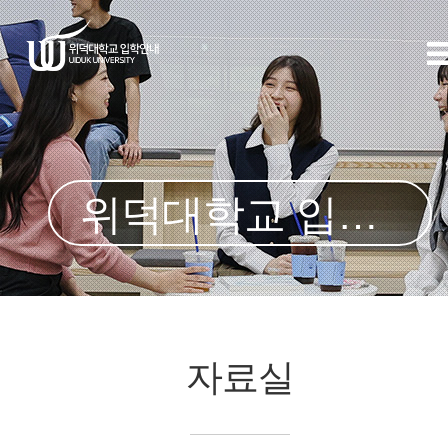
위덕대학교 입학처
자료실