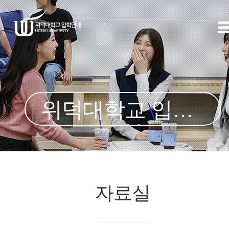
위덕대학교 입학처
자료실