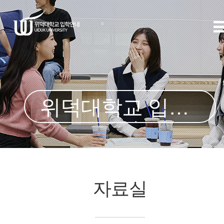
위덕대학교 입학처
자료실