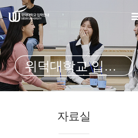
위덕대학교 입학처
자료실