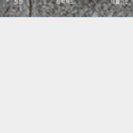
027대입전형
장학제도
생활관안
2024 고용노동부 대학일자리플러스센터 사업 선정
(5년간)
(진로 취업 통합상담 지원)
특수교육학부, 유아교육과
임용고시 합격자 총 348명
배출!!
간호학과, 물리치료학과
전국 주요 병원 매년 대거취업!!