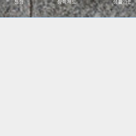
027대입전형
장학제도
생활관안
2024 고용노동부 대학일자리플러스센터 사업 선정
(5년간)
(진로 취업 통합상담 지원)
특수교육학부, 유아교육과
임용고시 합격자 총 348명
배출!!
간호학과, 물리치료학과
전국 주요 병원 매년 대거취업!!