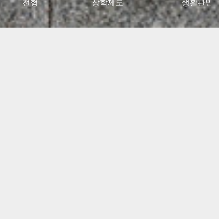
027대입전형
장학제도
생활관안
2024 고용노동부 대학일자리플러스센터 사업 선정
(5년간)
(진로 취업 통합상담 지원)
특수교육학부, 유아교육과
임용고시 합격자 총 348명
배출!!
간호학과, 물리치료학과
전국 주요 병원 매년 대거취업!!