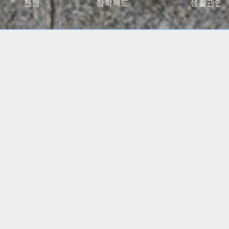
027대입전형
장학제도
생활관안
2024 고용노동부 대학일자리플러스센터 사업 선정
(5년간)
(진로 취업 통합상담 지원)
특수교육학부, 유아교육과
임용고시 합격자 총 348명
배출!!
간호학과, 물리치료학과
전국 주요 병원 매년 대거취업!!