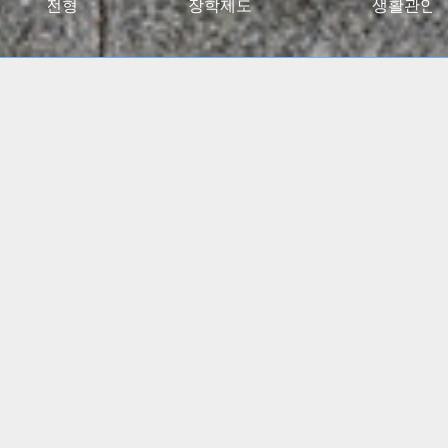
027대입전형
장학제도
생활관안
2024 고용노동부 대학일자리플러스센터 사업 선정
(5년간)
(진로 취업 통합상담 지원)
특수교육학부, 유아교육과
임용고시 합격자 총 348명
배출!!
간호학과, 물리치료학과
전국 주요 병원 매년 대거취업!!