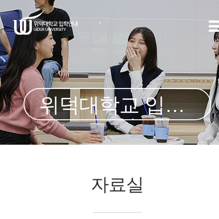
위덕대학교 입학처
자료실