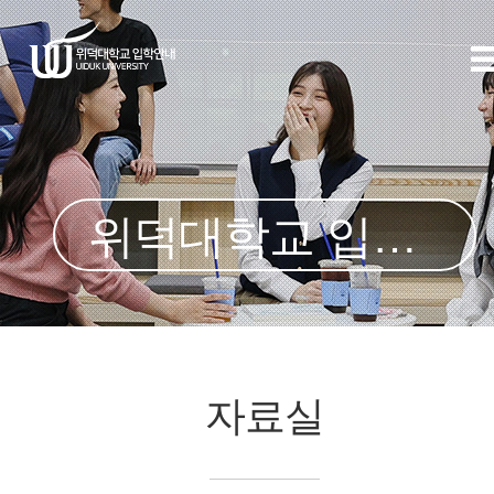
위덕대학교 입학처
자료실