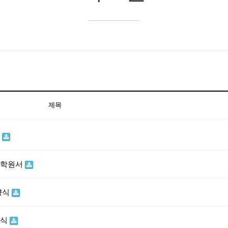
제목
내
입학원서
양식
양식