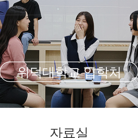
위덕대학교 입학처
자료실