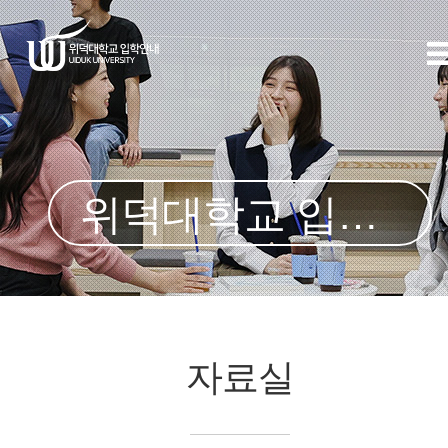
위덕대학교 입학처
자료실