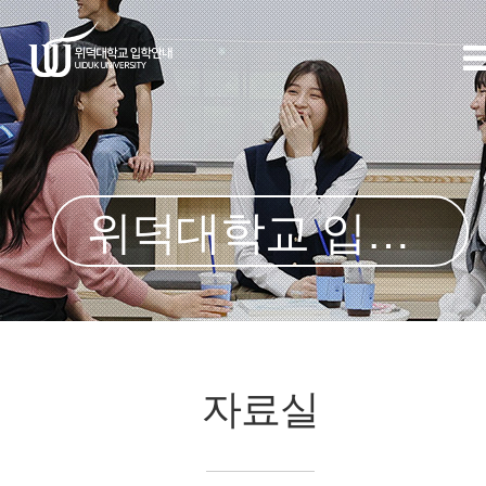
위덕대학교 입학처
자료실