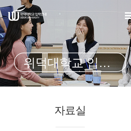
위덕대학교 입학처
자료실