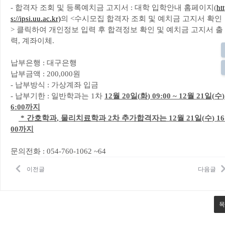
-
합격자 조회 및 등록예치금 고지서
:
대학 입학안내 홈페이지
(
ht
s://ipsi.uu.ac.kr)
의
<
수시모집 합격자 조회 및 예치금 고지서 확인
>
클릭하여 개인정보 입력 후 합격정보 확인 및 예치금 고지서 출
력
,
계좌이체
.
납부은행
:
대구은행
납부금액
: 200,000
원
-
납부방식
:
가상계좌 입금
-
납부기한
: 일반학과는 1차
12
월
20
일
(
화
) 09:00 ~ 12
월
21
일
(
수
)
6:00
까지
*
간호학과
,
물리치료학과 2차 추가합격자는
12
월
21
일
(
수
)
16
00
까지
문의전화
: 054-760-1062 ~64
이전글
다음글
목