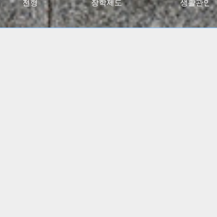
027대입전형
장학제도
생활관안
2024 고용노동부 대학일자리플러스센터 사업 선정
(5년간)
(진로 취업 통합상담 지원)
특수교육학부, 유아교육과
임용고시 합격자 총 348명
배출!!
간호학과, 물리치료학과
전국 주요 병원 매년 대거취업!!