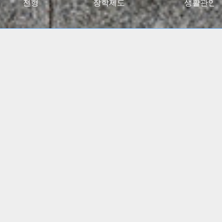
027대입전형
장학제도
생활관안
2024 고용노동부 대학일자리플러스센터 사업 선정
(5년간)
(진로 취업 통합상담 지원)
특수교육학부, 유아교육과
임용고시 합격자 총 348명
배출!!
간호학과, 물리치료학과
전국 주요 병원 매년 대거취업!!