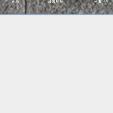
027대입전형
장학제도
생활관안
2024 고용노동부 대학일자리플러스센터 사업 선정
(5년간)
(진로 취업 통합상담 지원)
특수교육학부, 유아교육과
임용고시 합격자 총 348명
배출!!
간호학과, 물리치료학과
전국 주요 병원 매년 대거취업!!