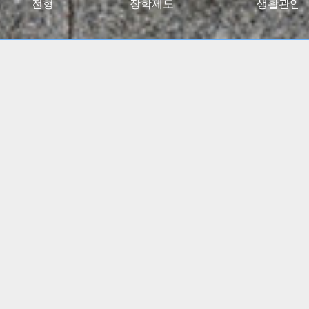
027대입전형
장학제도
생활관안
2024 고용노동부 대학일자리플러스센터 사업 선정
(5년간)
(진로 취업 통합상담 지원)
특수교육학부, 유아교육과
임용고시 합격자 총 348명
배출!!
간호학과, 물리치료학과
전국 주요 병원 매년 대거취업!!