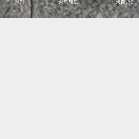
027대입전형
장학제도
생활관안
2024 고용노동부 대학일자리플러스센터 사업 선정
(5년간)
(진로 취업 통합상담 지원)
특수교육학부, 유아교육과
임용고시 합격자 총 348명
배출!!
간호학과, 물리치료학과
전국 주요 병원 매년 대거취업!!