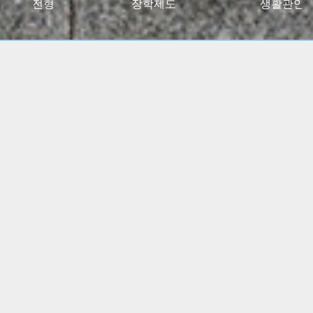
027대입전형
장학제도
생활관안
2024 고용노동부 대학일자리플러스센터 사업 선정
(5년간)
(진로 취업 통합상담 지원)
특수교육학부, 유아교육과
임용고시 합격자 총 348명
배출!!
간호학과, 물리치료학과
전국 주요 병원 매년 대거취업!!