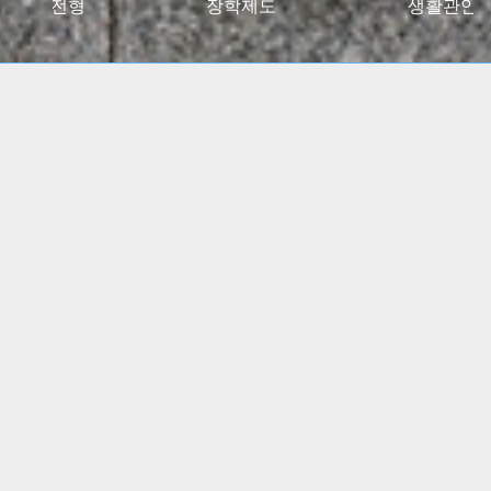
027대입전형
장학제도
생활관안
2024 고용노동부 대학일자리플러스센터 사업 선정
(5년간)
(진로 취업 통합상담 지원)
특수교육학부, 유아교육과
임용고시 합격자 총 348명
배출!!
간호학과, 물리치료학과
전국 주요 병원 매년 대거취업!!