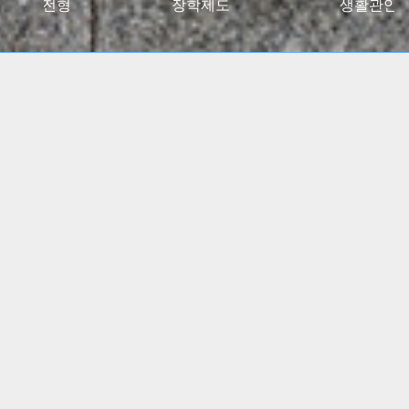
027대입전형
장학제도
생활관안
2024 고용노동부 대학일자리플러스센터 사업 선정
(5년간)
(진로 취업 통합상담 지원)
특수교육학부, 유아교육과
임용고시 합격자 총 348명
배출!!
간호학과, 물리치료학과
전국 주요 병원 매년 대거취업!!