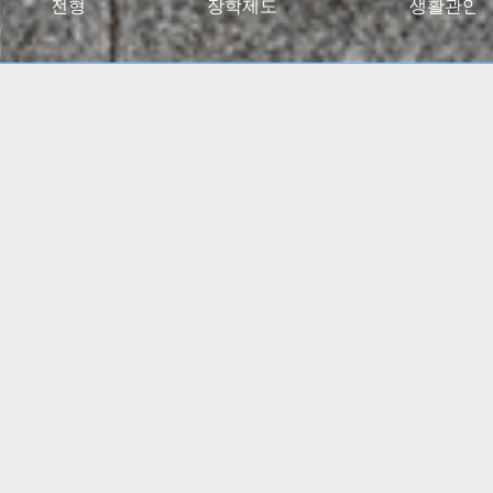
027대입전형
장학제도
생활관안
2024 고용노동부 대학일자리플러스센터 사업 선정
(5년간)
(진로 취업 통합상담 지원)
특수교육학부, 유아교육과
임용고시 합격자 총 348명
배출!!
간호학과, 물리치료학과
전국 주요 병원 매년 대거취업!!